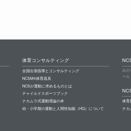
体育コンサルティング
N
みの
全国出張指導とコンサルティング
ール
NCSM®体育器具
NCSが運動に求めるものとは
NC
チャイルドスポーツブック
ナカムラ式運動理論の本
体育
幼・小学期の運動と人間性知能（HQ）について
ナカ