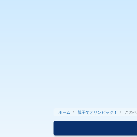
ホーム
親子でオリンピック！
このペ
パ
ン