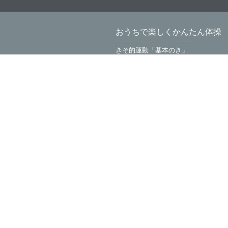
おうちで楽しくかんたん体操
きそ的運動「基本のき」
姿勢を正して集中力UP！
Let's スポーツ豆知識！
親子でオリンピック！
活
動
メ
ニ