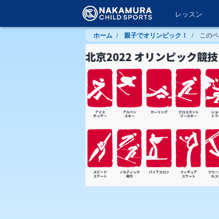
メ
レッスン
Primary
イ
ン
links
ホーム
親子でオリンピック！
このペ
パ
コ
ン
ン
テ
く
ン
ツ
ず
に
移
動