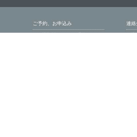
ご予約、お申込み
連絡
NCS 親子体操クラスのご予約
お問
プライベートマスターレッスンのご予約
採用
上本町教室お申込み（大阪）
大阪
体操教室 お申込み（全国各地）
子ど
NCSのお知らせ、ブログ
ナカムラチャイルドスポーツ(NCS)は
幼児、児童の体育スクール。
『子どもたちにがんばる力とできたときのよろこびを・・』