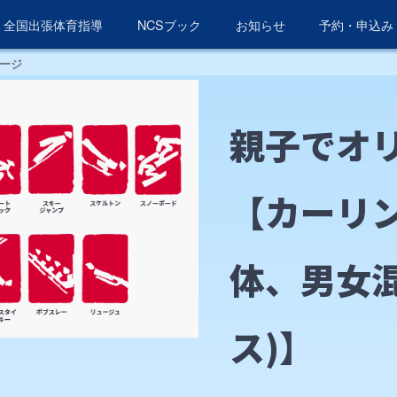
全国出張体育指導
NCSブック
お知らせ
予約・申込み
ージ
親子でオ
【カーリン
体、男女混
ス)】