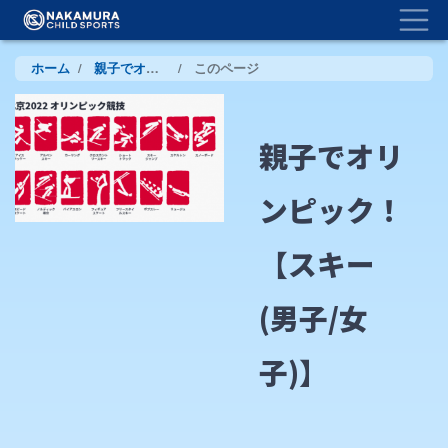
Togg
メ
イ
ン
パ
ホーム
親子でオリンピック！
このページ
コ
ン
ン
テ
く
ン
親子でオリ
ツ
ず
に
移
ンピック！
動
【スキー
(男子/女
子)】