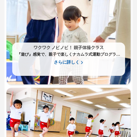
ワクワク ノビノビ！ 親子体操クラス
『遊び』感覚で、親子で楽しくナカムラ式運動プログラム
を。
さらに詳しく >
満１歳～２歳児向けです。