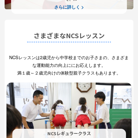
姿勢と見る・聞く力を高め、集中力や観察力、瞬発力、持久力
さらに詳しく >
といった
運動や学習に必要な能力に発展させていく指導法です。
さまざまなNCSレッスン
NCSレッスンは2歳児から中学校までのお子さまの、さまざま
な運動能力の向上ににお応えします。
満１歳～２歳児向けの体験型親子クラスもあります。
NCSレギュラークラス