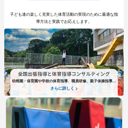
子ども達の楽しく充実した体育活動の実現のために最適な指
導方法と実践でお応えします。
全国出張指導と体育指導コンサルティング
幼稚園・保育園や学校の体育指導、職員研修、親子体操指導、
体育指導コンサルティングの全国出張をいたします。
さらに詳しく >