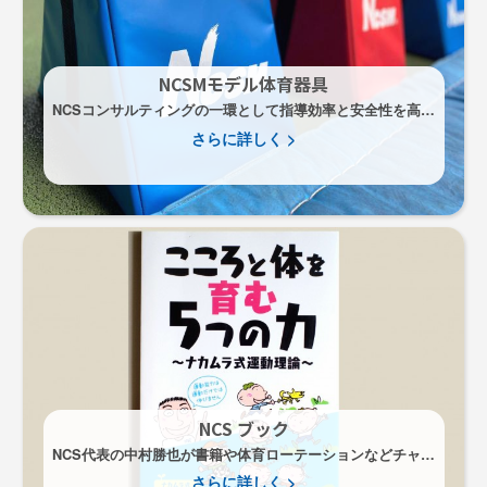
NCSMモデル体育器具
NCSコンサルティングの一環として指導効率と安全性を高め
たオリジナル体育器具開発しております。
さらに詳しく >
NCS ブック
NCS代表の中村勝也が書籍や体育ローテーションなどチャイ
ルドスポーツ指導方法を解説します。
さらに詳しく >