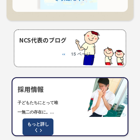
NCS代表のブログ
前
‹‹
15 ページ
ペ
ペ
ー
ー
ジ
ジ
採用情報
送
子どもたちにとって唯
り
一無二の存在に。
私たちは子どもたちと
もっと詳し
く >
共に成長する未来を創