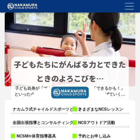
Togg
メ
イ
ン
コ
ン
テ
ン
ツ
に
移
子どもたちにがんばる力とできた
動
ときのよろこびを…
子ども自身が「できた！」「わかった！」「できるかも！」
といった小さな成功の実感 を、コツコツと積み上げていくこ
と。
さらに詳しく >
2025
そして「苦手を”楽しい”。嫌だを”大好き” 」な気持ちに変化さ
ナカムラ式チャイルドスポーツとは？
さまざまなNCSレッスン
せることが
「無限の可能性を引き出す」ための第一歩です。
ト
全国出張指導とコンサルティング
NCSアウトドア活動
ッ
NCSM®体育指導器具
予約とお申し込み