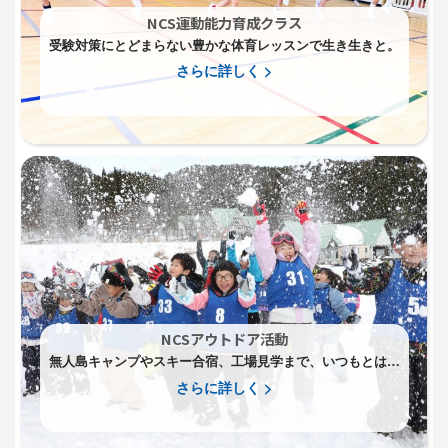
NCS運動能力育成クラス
受験対策にとどまらない豊かな体育レッスンで生き生きと。
さらに詳しく >
NCSアウトドア活動
無人島キャンプやスキー合宿、工場見学まで、いつもとはち
がう世界に飛び込むことであたらしい世界を仲間一緒に。
さらに詳しく >