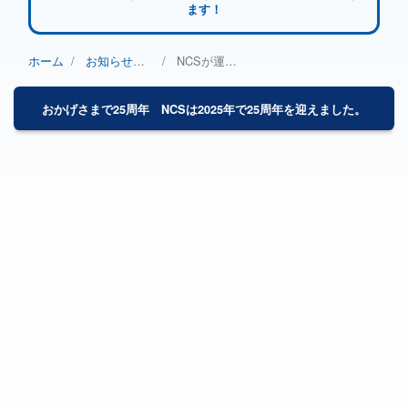
ます！
ホーム
お知らせ（NCS）
NCSが運動能力育成クラスで大切にしていること
パ
ン
おかげさまで25周年 NCSは2025年で25周年を迎えました。
く
ず