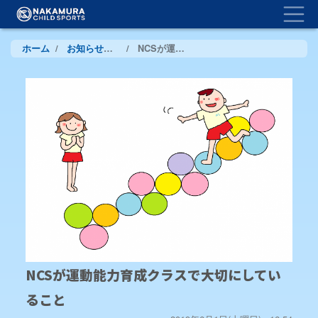
Togg
メ
イ
ン
パ
ホーム
お知らせ（NCS）
NCSが運動能力育成クラスで大切にしていること
コ
ン
ン
テ
く
ン
ツ
ず
に
移
動
NCSが運動能力育成クラスで大切にしてい
ること