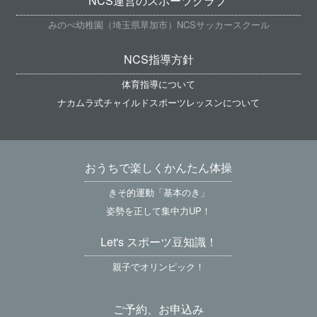
NCS運営のスポーツクラブ
みのべ幼稚園（埼玉県草加市）NCSサッカースクール
NCS指導方針
体育指導について
ナカムラ式チャイルドスポーツレッスンについて
おうちで楽しくかんたん体操
きそ的運動「基本のき」
姿勢を正して集中力UP！
Let's スポーツ豆知識！
親子でオリンピック！
ご予約、お申込み