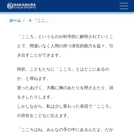
Togg
メ
イ
ン
パ
ホーム
４ 「こころを込める」ということ
コ
ン
ン
テ
「こころ」というものが科学的に解明されていくこ
く
ン
とで、間違いなく人間の持つ潜在的能力を益々、引
ツ
ず
に
き出すことができます。
移
動
時折、こどもたちに「こころ」とはどこにあるの
か、と尋ねます。
迷ったあげく、大概に胸のあたりを押さえたり、頭
をさしたりします。
しかしながら、私は少し変わった表現で「こころ」
の存在をこどもに伝えます。
「こころはね、みんなの手の中にあるんだよ。だか