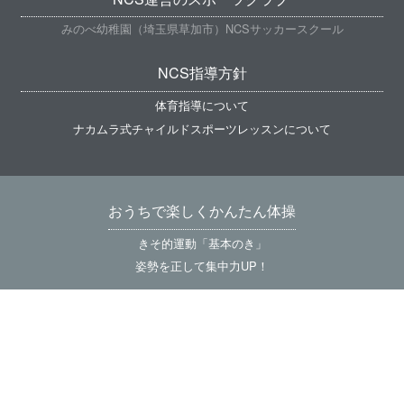
みのべ幼稚園（埼玉県草加市）NCSサッカースクール
NCS指導方針
体育指導について
ナカムラ式チャイルドスポーツレッスンについて
おうちで楽しくかんたん体操
きそ的運動「基本のき」
姿勢を正して集中力UP！
Let's スポーツ豆知識！
親子でオリンピック！
ご予約、お申込み