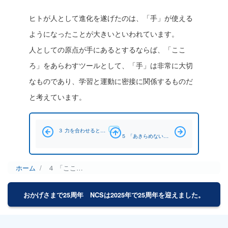
ヒトが人として進化を遂げたのは、「手」が使える
ようになったことが大きいといわれています。
人としての原点が手にあるとするならば、「ここ
ろ」をあらわすツールとして、「手」は非常に大切
なものであり、学習と運動に密接に関係するものだ
と考えています。
ブック横断リンク: ４ 「こころを込める」ということ
３ 力を合わせるということ
５ 「あきらめない」「ひるまない」ということ
ホーム
４ 「こころを込める」ということ
パ
ン
おかげさまで25周年 NCSは2025年で25周年を迎えました。
く