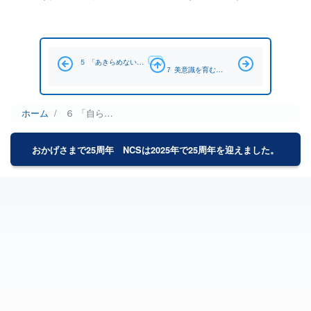
ブック横断リンク: ６ 「自ら考えて行動する」ということ
５ 「あきらめない」「ひるまない」ということ
７ 美意識を育む
ホーム
６ 「自ら考えて行動する」ということ
パ
ン
おかげさまで25周年 NCSは2025年で25周年を迎えました。
く
ず