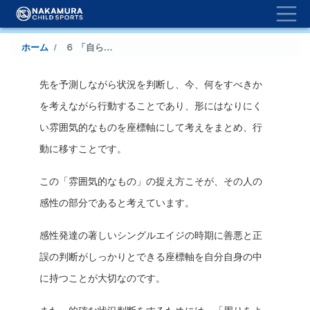
Togg
メ
イ
ン
パ
ホーム
６ 「自ら考えて行動する」ということ
コ
ン
ン
テ
先を予測しながら状況を判断し、今、何をすべきか
く
ン
を考えながら行動することであり、形にはなりにく
ツ
ず
に
い雰囲気的なものを座標軸にして考えをまとめ、行
移
動に移すことです。
動
この「雰囲気的なもの」の捉え方こそが、その人の
感性の部分であると考えています。
感性発達の著しいシングルエイジの時期に善悪と正
誤の判断がしっかりとできる座標軸を自分自身の中
に持つことが大切なのです。
また、的確な状況判断をするためには、「周りをよ