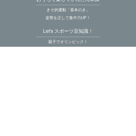
きそ的運動「基本のき」
姿勢を正して集中力UP！
Let's スポーツ豆知識！
親子でオリンピック！
ご予約、お申込み
NCS 親子体操クラスのご予約
プライベートマスターレッスンのご予約
上本町教室お申込み（大阪）
体操教室 お申込み（全国各地）
連絡先、会社情報
お問合せ
採用情報